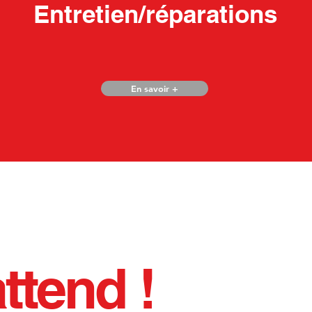
Entretien/réparations
En savoir +
ttend !